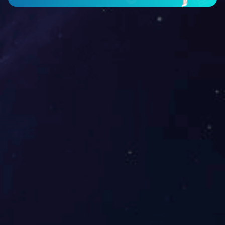
如果您有任何关于星空xingkong(中国)产品
或其它相关的问题和需求，您可通过热线电话
或在线留言与我们联系，我们将竭诚为您服务
详询热线：183 8206 6160
需求登记 >
星空官方端网站登录入口
工厂地址：成都现代工业港，港北四路301号
星空xingkong(中国)企业邮箱：
service@www.mcmc8.com
咨询电话：183 8206 6160(微信同号)